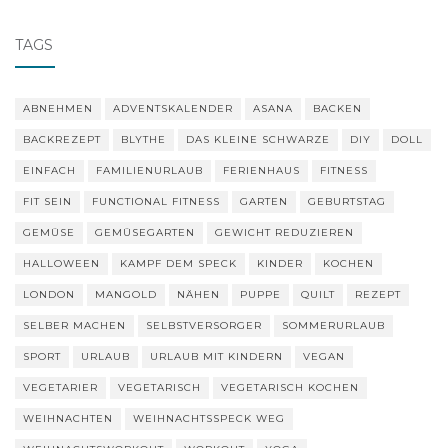
TAGS
ABNEHMEN
ADVENTSKALENDER
ASANA
BACKEN
BACKREZEPT
BLYTHE
DAS KLEINE SCHWARZE
DIY
DOLL
EINFACH
FAMILIENURLAUB
FERIENHAUS
FITNESS
FIT SEIN
FUNCTIONAL FITNESS
GARTEN
GEBURTSTAG
GEMÜSE
GEMÜSEGARTEN
GEWICHT REDUZIEREN
HALLOWEEN
KAMPF DEM SPECK
KINDER
KOCHEN
LONDON
MANGOLD
NÄHEN
PUPPE
QUILT
REZEPT
SELBER MACHEN
SELBSTVERSORGER
SOMMERURLAUB
SPORT
URLAUB
URLAUB MIT KINDERN
VEGAN
VEGETARIER
VEGETARISCH
VEGETARISCH KOCHEN
WEIHNACHTEN
WEIHNACHTSSPECK WEG