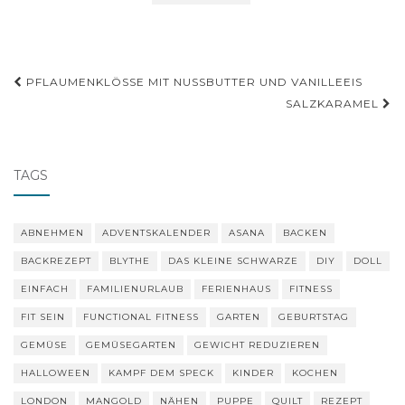
Post
PFLAUMENKLÖSSE MIT NUSSBUTTER UND VANILLEEIS
navigation
SALZKARAMEL
TAGS
ABNEHMEN
ADVENTSKALENDER
ASANA
BACKEN
BACKREZEPT
BLYTHE
DAS KLEINE SCHWARZE
DIY
DOLL
EINFACH
FAMILIENURLAUB
FERIENHAUS
FITNESS
FIT SEIN
FUNCTIONAL FITNESS
GARTEN
GEBURTSTAG
GEMÜSE
GEMÜSEGARTEN
GEWICHT REDUZIEREN
HALLOWEEN
KAMPF DEM SPECK
KINDER
KOCHEN
LONDON
MANGOLD
NÄHEN
PUPPE
QUILT
REZEPT